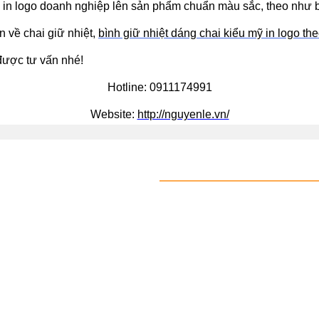
ế và in logo doanh nghiệp lên sản phẩm chuẩn màu sắc, theo như 
n về chai giữ nhiệt,
bình giữ nhiệt dáng chai kiểu mỹ in logo th
 được tư vấn nhé!
Hotline: 0911174991
Website:
http://nguyenle.vn/
LIÊN HỆ
CÔNG TY CỔ PHẦN DỊCH VỤ
THƯƠNG MẠI NGUYỄN LÊ V
Đại Mỗ, Nam Từ Liêm, TP Hà
0911.174.991
Lienhe.nguyenle@gmail.com