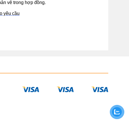
bản vẽ trong hợp đồng.
eo yêu cầu
IN NGUYỄN LÊ
 VÀ
IỆT NAM
 Nội