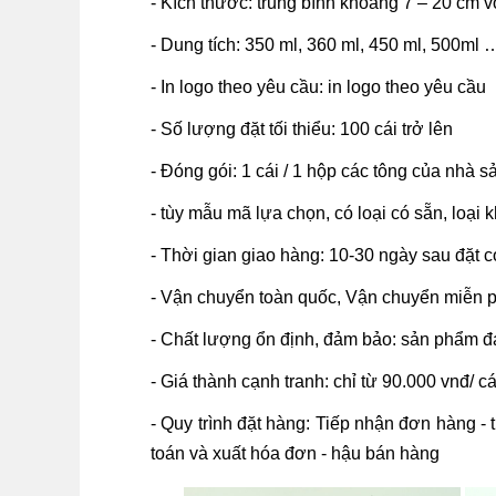
- Kích thước: trung bình khoảng 7 – 20 cm v
- Dung tích: 350 ml, 360 ml, 450 ml, 500ml
- In logo theo yêu cầu: in logo theo yêu cầu
- Số lượng đặt tối thiểu: 100 cái trở lên
- Đóng gói: 1 cái / 1 hộp các tông của nhà s
- tùy mẫu mã lựa chọn, có loại có sẵn, loại 
- Thời gian giao hàng: 10-30 ngày sau đặt cọ
- Vận chuyển toàn quốc, Vận chuyển miễn p
- Chất lượng ổn định, đảm bảo: sản phẩm đạ
- Giá thành cạnh tranh: chỉ từ 90.000 vnđ/ cá
- Quy trình đặt hàng: Tiếp nhận đơn hàng - t
toán và xuất hóa đơn - hậu bán hàng