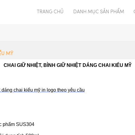
TRANG CHỦ
DANH MỤC SẢN PHẨM
IỂU MỸ
CHAI GIỮ NHIỆT, BÌNH GIỮ NHIỆT DÁNG CHAI KIỂU MỸ
ệt dáng chai kiểu mỹ in logo theo yêu cầu
thực phẩm SUS304