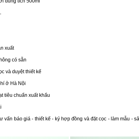
ới dung tích 500ml
 …
ản xuất
không có sẵn
c và duyệt thiết kế
hí ở Hà Nội
t tiêu chuẩn xuất khẩu
i
ư vấn báo giá - thiết kế - ký hợp đồng và đặt cọc - làm mẫu - s